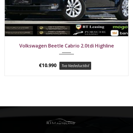
2016
Față
227000 km
Volkswagen Beetle Cabrio 2.0tdi Highline
€
10.990
Tva Nedeductibil