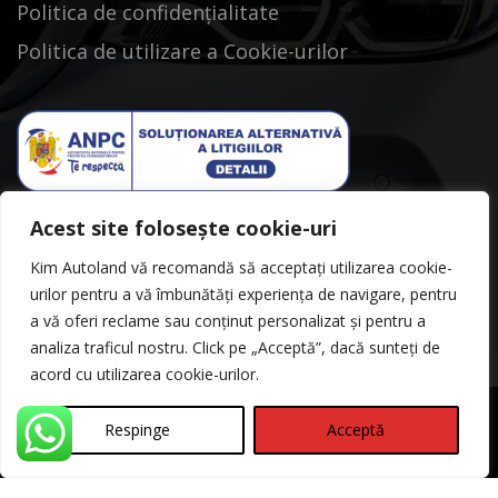
Politica de confidențialitate
Politica de utilizare a Cookie-urilor
Acest site folosește cookie-uri
Kim Autoland vă recomandă să acceptați utilizarea cookie-
urilor pentru a vă îmbunătăți experiența de navigare, pentru
a vă oferi reclame sau conținut personalizat și pentru a
analiza traficul nostru. Click pe „Acceptă”, dacă sunteți de
acord cu utilizarea cookie-urilor.
Respinge
Acceptă
©Copyright 2026
Kimautoland
Politica de Confidentialitate
Contact