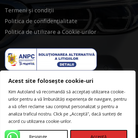
Termeni și condiții
Politica de confidențialitate
Politica de utilizare a Cookie-urilor
Acest site folosește cookie-uri
Kim Autoland vă recomandă să acceptați utilizarea cookie-
urilor pentru a vă îmbunătăți experiența de navigare, pentru
a vă oferi reclame sau conținut personalizat și pentru a
analiza traficul nostru. Click pe „Acceptă”, dacă sunteți de
acord cu utilizarea cookie-urilor.
Respinge
Acceptă
©Copyright 2026
Kimautoland