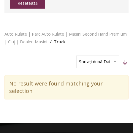
Resetează
Auto Rulate | Parc Auto Rulate | Masini Second Hand Premium
| Cluj | Dealeri Masini
Truck
Sortați după Dată
No result were found matching your
selection.