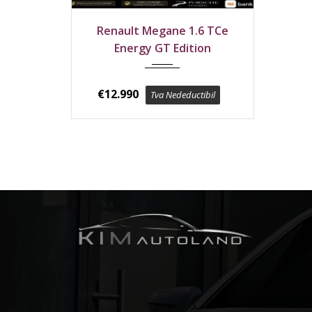
2017
Față
Renault Megane 1.6 TCe
175400 km
Energy GT Edition
€
12.990
Tva Nedeductibil