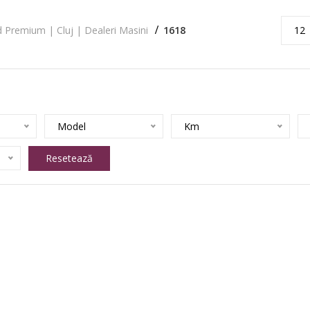
 Premium | Cluj | Dealeri Masini
1618
12
Model
Km
Resetează