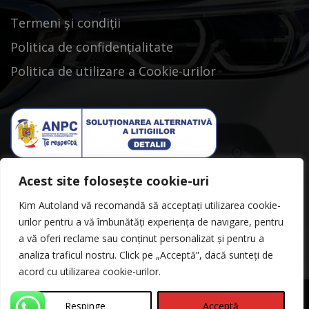
Termeni și condiții
Politica de confidențialitate
Politica de utilizare a Cookie-urilor
Acest site folosește cookie-uri
Kim Autoland vă recomandă să acceptați utilizarea cookie-
urilor pentru a vă îmbunătăți experiența de navigare, pentru
a vă oferi reclame sau conținut personalizat și pentru a
analiza traficul nostru. Click pe „Acceptă”, dacă sunteți de
acord cu utilizarea cookie-urilor.
Respinge
Acceptă
©Copyright 2026
Kimautoland