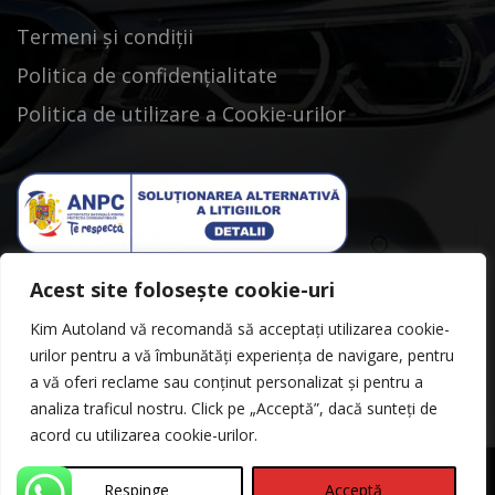
Termeni și condiții
Politica de confidențialitate
Politica de utilizare a Cookie-urilor
Acest site folosește cookie-uri
Kim Autoland vă recomandă să acceptați utilizarea cookie-
urilor pentru a vă îmbunătăți experiența de navigare, pentru
a vă oferi reclame sau conținut personalizat și pentru a
analiza traficul nostru. Click pe „Acceptă”, dacă sunteți de
acord cu utilizarea cookie-urilor.
Respinge
Acceptă
©Copyright 2026
Kimautoland