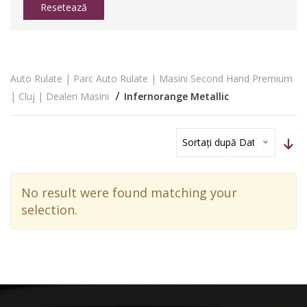
Resetează
Auto Rulate | Parc Auto Rulate | Masini Second Hand Premium
| Cluj | Dealeri Masini
Infernorange Metallic
Sortați după Dată
No result were found matching your
selection.