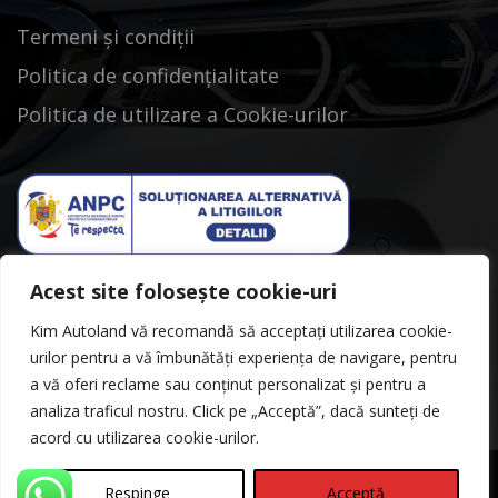
Termeni și condiții
Politica de confidențialitate
Politica de utilizare a Cookie-urilor
Acest site folosește cookie-uri
Kim Autoland vă recomandă să acceptați utilizarea cookie-
urilor pentru a vă îmbunătăți experiența de navigare, pentru
a vă oferi reclame sau conținut personalizat și pentru a
analiza traficul nostru. Click pe „Acceptă”, dacă sunteți de
acord cu utilizarea cookie-urilor.
Respinge
Acceptă
©Copyright 2026
Kimautoland