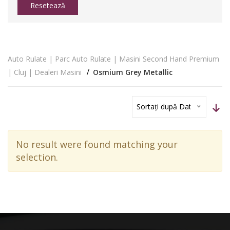
Resetează
Auto Rulate | Parc Auto Rulate | Masini Second Hand Premium
| Cluj | Dealeri Masini
Osmium Grey Metallic
Sortați după Dată
No result were found matching your
selection.