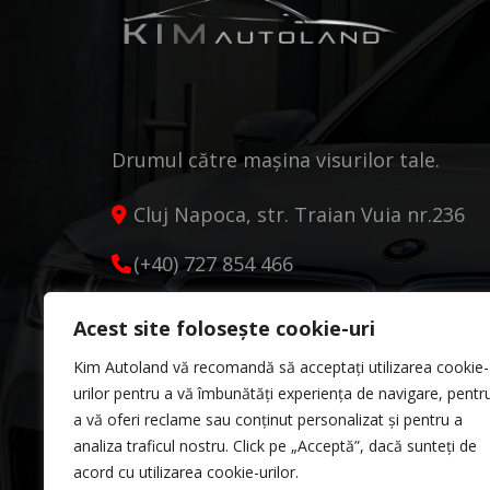
Drumul către mașina visurilor tale.
Cluj Napoca, str. Traian Vuia nr.236
(+40) 727 854 466
kimautoland@gmail.com
Acest site folosește cookie-uri
Luni - Vineri 9:00 - 18:00
Kim Autoland vă recomandă să acceptați utilizarea cookie-
Sâmbătă 10:00 - 13:00
urilor pentru a vă îmbunătăți experiența de navigare, pentr
a vă oferi reclame sau conținut personalizat și pentru a
analiza traficul nostru. Click pe „Acceptă”, dacă sunteți de
acord cu utilizarea cookie-urilor.