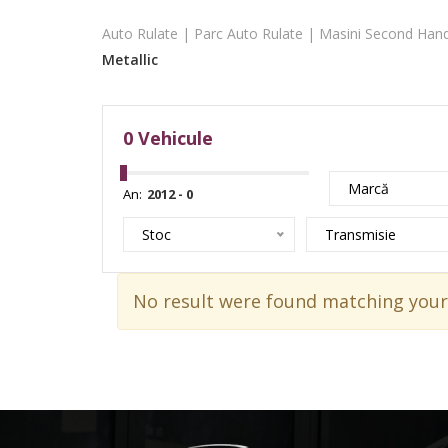
Auto Rulate | Parc Auto Rulate | Masini Second Hand
Metallic
0
Vehicule
Marcă
An:
Stoc
Transmisie
No result were found matching your 