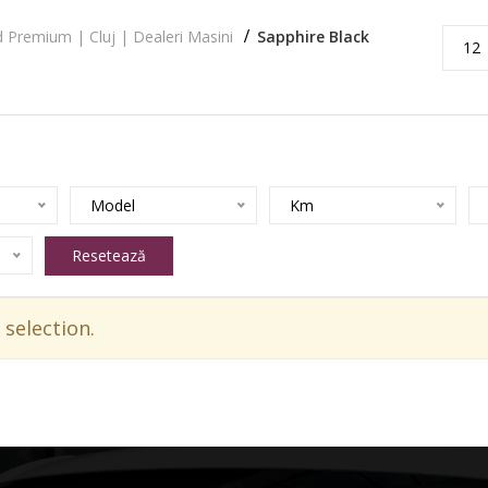
 Premium | Cluj | Dealeri Masini
Sapphire Black
12
Model
Km
Resetează
selection.