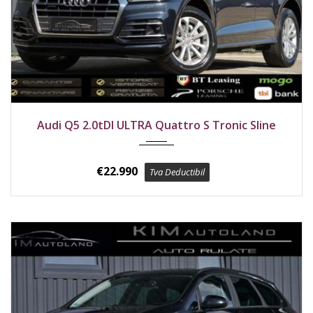
2020
4x4
193800 km
Audi Q5 2.0tDI ULTRA Quattro S Tronic Sline
€
22.990
Tva Deductibil