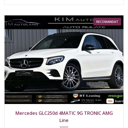
RECOMANDAT
2019
4x4
206000 km
Mercedes GLC250d 4MATIC 9G TRONIC AMG
Line