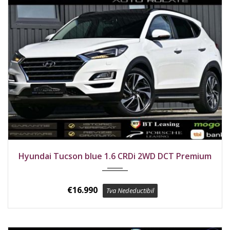
2020
Față
124700 km
Hyundai Tucson blue 1.6 CRDi 2WD DCT Premium
€
16.990
Tva Nedeductibil