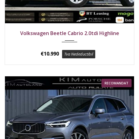
2016
Față
227000 km
Volkswagen Beetle Cabrio 2.0tdi Highline
€
10.990
Tva Nedeductibil
RECOMANDAT