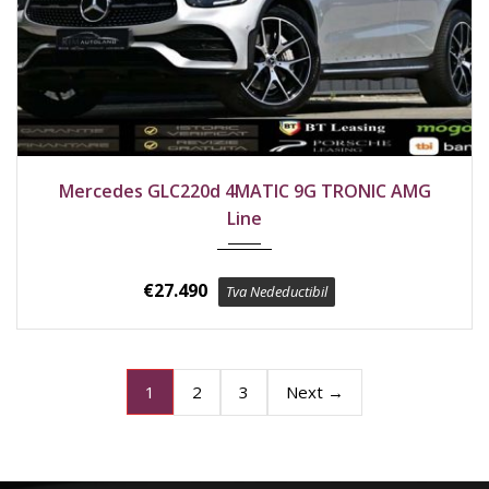
2020
4x4
187100 km
Mercedes GLC220d 4MATIC 9G TRONIC AMG
Line
€
27.490
Tva Nedeductibil
2
3
Next →
1