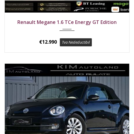
2017
Față
175400 km
Renault Megane 1.6 TCe Energy GT Edition
€
12.990
Tva Nedeductibil