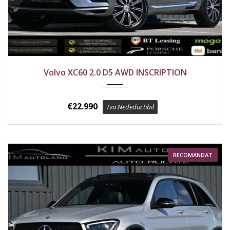
2018
4x4
208000 km
Volvo XC60 2.0 D5 AWD INSCRIPTION
€
22.990
Tva Nedeductibil
RECOMANDAT