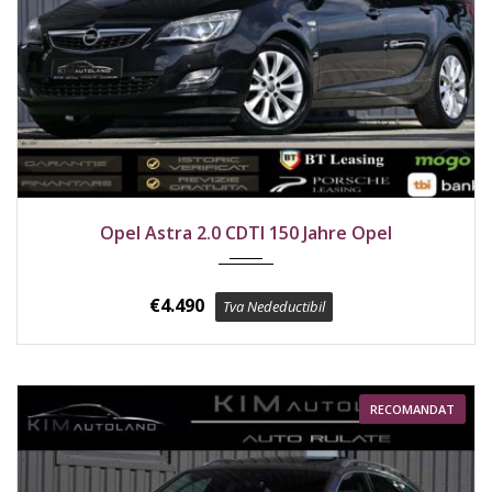
2012
Față
242300 km
Opel Astra 2.0 CDTI 150 Jahre Opel
€
4.490
Tva Nedeductibil
RECOMANDAT