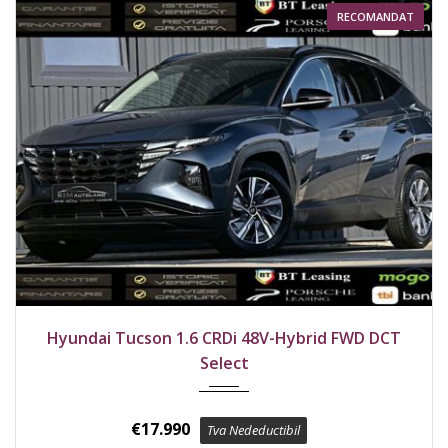
RECOMANDAT
2021
Față
136000 km
Hyundai Tucson 1.6 CRDi 48V-Hybrid FWD DCT
Select
€
17.990
Tva Nedeductibil