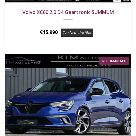
2017
Față
182100 km
Volvo XC60 2.0 D4 Geartronic SUMMUM
€
15.990
Tva Nedeductibil
RECOMANDAT