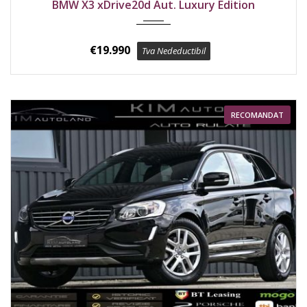
BMW X3 xDrive20d Aut. Luxury Edition
€
19.990
Tva Nedeductibil
RECOMANDAT