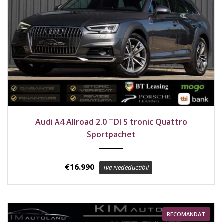
2017
4x4
222500 km
Audi A4 Allroad 2.0 TDI S tronic Quattro
Sportpachet
€
16.990
Tva Nedeductibil
RECOMANDAT