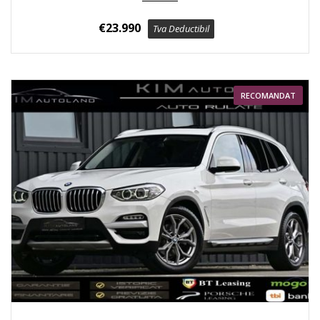
€
23.990
Tva Deductibil
RECOMANDAT
2019
4x4
237000 km