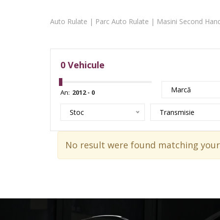
Auto Rulate | Parc Auto Rulate | Masini Second Hand
0
Vehicule
Marcă
An:
Stoc
Transmisie
No result were found matching your 