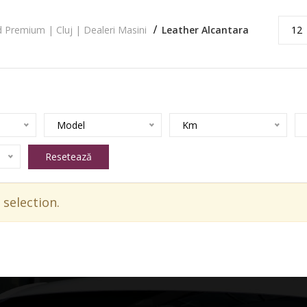
 Premium | Cluj | Dealeri Masini
Leather Alcantara
12
Model
Km
Resetează
selection.