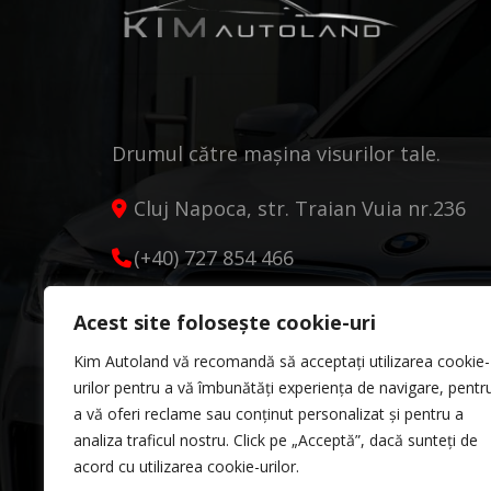
Drumul către mașina visurilor tale.
Cluj Napoca, str. Traian Vuia nr.236
(+40) 727 854 466
kimautoland@gmail.com
Acest site folosește cookie-uri
Luni - Vineri 9:00 - 18:00
Kim Autoland vă recomandă să acceptați utilizarea cookie-
Sâmbătă 10:00 - 13:00
urilor pentru a vă îmbunătăți experiența de navigare, pentr
a vă oferi reclame sau conținut personalizat și pentru a
analiza traficul nostru. Click pe „Acceptă”, dacă sunteți de
acord cu utilizarea cookie-urilor.