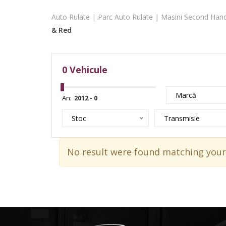
Auto Rulate | Parc Auto Rulate | Masini Second Hand
& Red
0
Vehicule
Marcă
An:
Stoc
Transmisie
No result were found matching your 