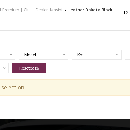
 Premium | Cluj | Dealeri Masini
Leather Dakota Black
12
Model
Km
Resetează
selection.