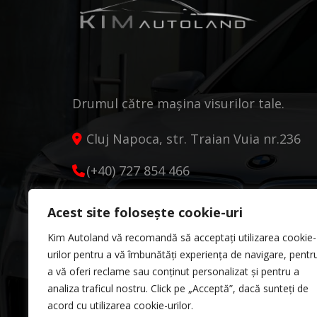
Drumul către mașina visurilor tale.
Cluj Napoca, str. Traian Vuia nr.236
(+40) 727 854 466
kimautoland@gmail.com
Acest site folosește cookie-uri
Luni - Vineri 9:00 - 18:00
Kim Autoland vă recomandă să acceptați utilizarea cookie-
Sâmbătă 10:00 - 13:00
urilor pentru a vă îmbunătăți experiența de navigare, pentr
a vă oferi reclame sau conținut personalizat și pentru a
analiza traficul nostru. Click pe „Acceptă”, dacă sunteți de
acord cu utilizarea cookie-urilor.