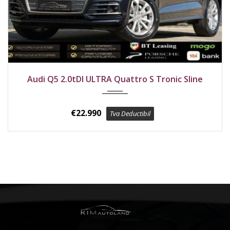
2020
4x4
193800 km
Audi Q5 2.0tDI ULTRA Quattro S Tronic Sline
€
22.990
Tva Deductibil