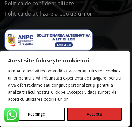
Politica de confidențialitate
Politica de utilizare a Cookie-urilor
Acest site folosește cookie-uri
Kim Autoland vă recomandă să acceptați utilizarea cookie-
urilor pentru a vă îmbunătăți experiența de navigare, pentru
a vă oferi reclame sau conținut personalizat și pentru a
analiza traficul nostru. Click pe „Acceptă”, dacă sunteți de
acord cu utilizarea cookie-urilor.
Respinge
Acceptă
©Copyright 2026
Kimautoland
Politica de Confidentialitate
Contact