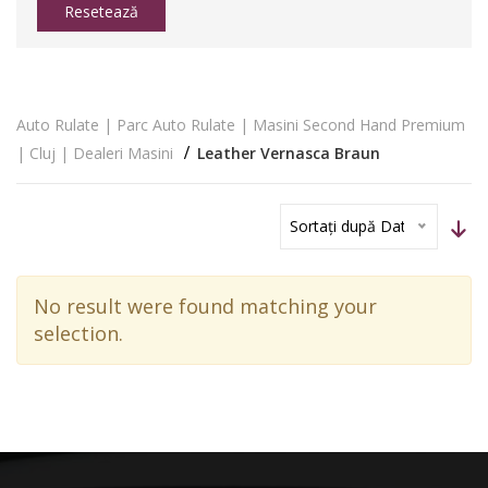
Resetează
Auto Rulate | Parc Auto Rulate | Masini Second Hand Premium
| Cluj | Dealeri Masini
Leather Vernasca Braun
Sortați după Dată
No result were found matching your
selection.