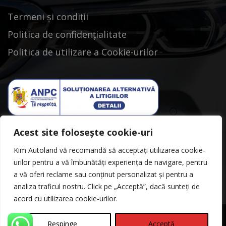
Termeni și condiții
Politica de confidențialitate
Politica de utilizare a Cookie-urilor
Acest site folosește cookie-uri
Kim Autoland vă recomandă să acceptați utilizarea cookie-
urilor pentru a vă îmbunătăți experiența de navigare, pentru
a vă oferi reclame sau conținut personalizat și pentru a
analiza traficul nostru. Click pe „Acceptă”, dacă sunteți de
acord cu utilizarea cookie-urilor.
Respinge
Acceptă
©Copyright 2026
Kimautoland