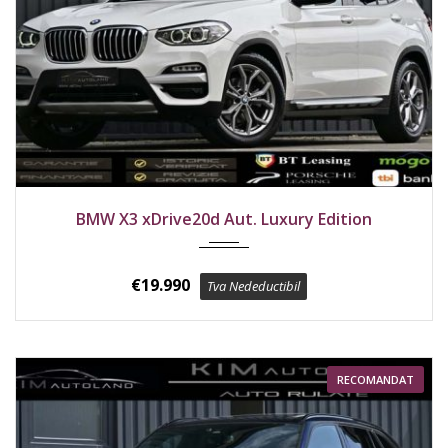
2019
4x4
237000 km
BMW X3 xDrive20d Aut. Luxury Edition
€
19.990
Tva Nedeductibil
RECOMANDAT