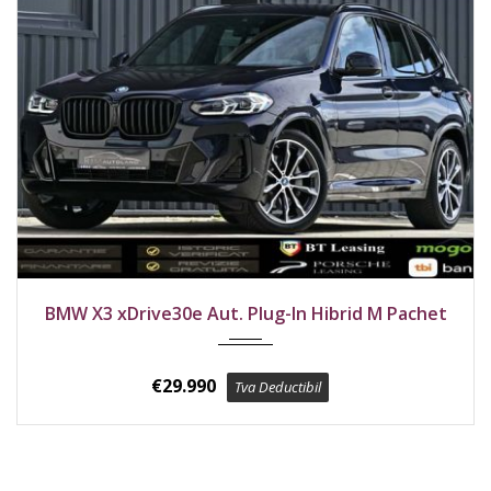
2022
4x4
173600 km
BMW X3 xDrive30e Aut. Plug-In Hibrid M Pachet
€
29.990
Tva Deductibil