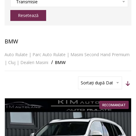
Transmisie
Resetează
BMW
Auto Rulate | Parc Auto Rulate | Masini Second Hand Premium
| Cluj | Dealeri Masini
BMW
Sortați după Dată
RECOMANDAT