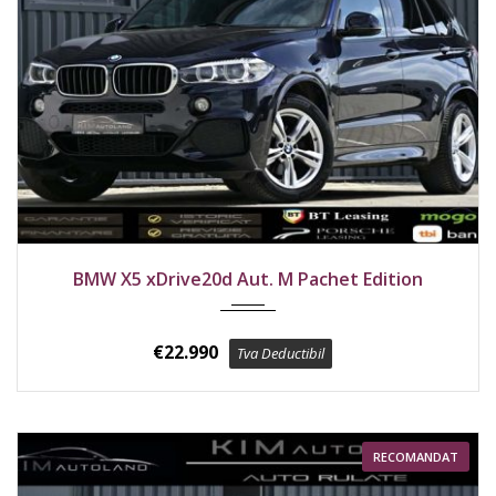
2018
4x4
255600 km
BMW X5 xDrive20d Aut. M Pachet Edition
€
22.990
Tva Deductibil
RECOMANDAT