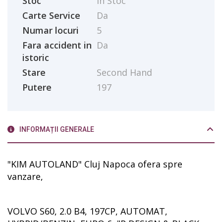
Stoc
În Stoc
Carte Service
Da
Numar locuri
5
Fara accident in
Da
istoric
Stare
Second Hand
Putere
197
INFORMAȚII GENERALE
"KIM AUTOLAND" Cluj Napoca ofera spre
vanzare,
VOLVO S60, 2.0 B4, 197CP, AUTOMAT,