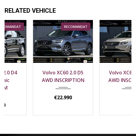
RELATED VEHICLE
RECOMANDAT
2018
4x4
2015
4x4
Volvo XC60 2.0 D5
Volvo XC60 2.4 D5
208000 km
196500 km
AWD INSCRIPTION
AWD INSCRIPTION
€
22.990