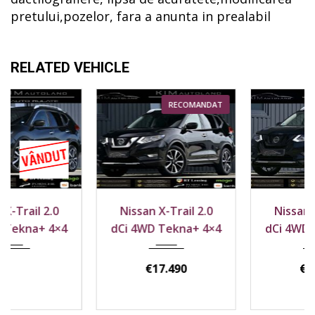
pretului,pozelor, fara a anunta in prealabil
RELATED VEHICLE
RECOMANDAT
RECOMANDAT
2018
4x4
2018
4x4
Nissan X-Trail 2.0
Nissan X-Trail 2.0
164800 km
143800 km
dCi 4WD Tekna+ 4×4
dCi 4WD Tekna+ 4×4
€
17.490
€
17.990