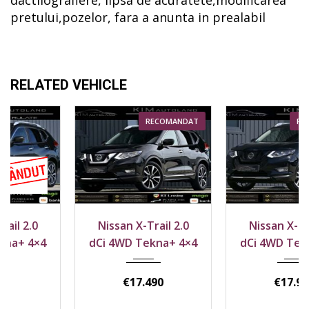
dactilografiere, lipsa de acuratete,modificarea
pretului,pozelor, fara a anunta in prealabil
RELATED VEHICLE
RECOMANDAT
RECOMANDAT
2018
4x4
2018
4x4
Nissan X-Trail 2.0
Nissan X-Trail 2.0
164800 km
143800 km
dCi 4WD Tekna+ 4×4
dCi 4WD Tekna+ 4×4
€
17.490
€
17.990