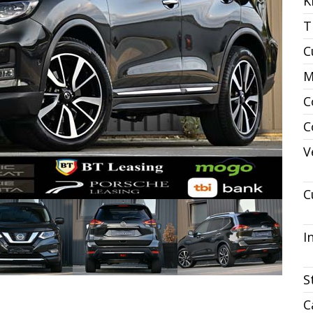
K
T
C
M
C
C
V
C
I
S
C