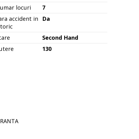
umar locuri
7
ara accident in
Da
storic
tare
Second Hand
utere
130
GURANTA