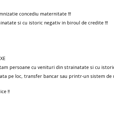
emnizatie concediu maternitate !!!
atate si cu istoric negativ in biroul de credite !!!
IXE
tam persoane cu venituri din strainatate si cu istori
ata pe loc, transfer bancar sau printr-un sistem de rat
ce !!