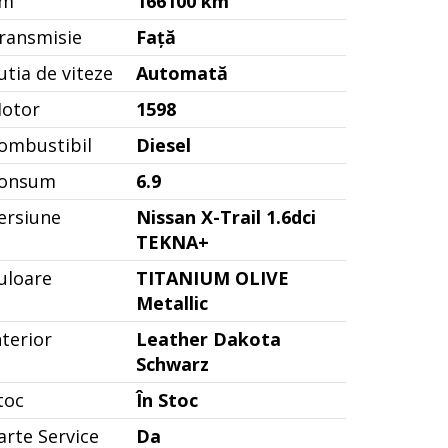
m
166100 km
ransmisie
Față
utia de viteze
Automată
otor
1598
ombustibil
Diesel
onsum
6.9
ersiune
Nissan X-Trail 1.6dci
TEKNA+
uloare
TITANIUM OLIVE
Metallic
nterior
Leather Dakota
Schwarz
toc
În Stoc
arte Service
Da