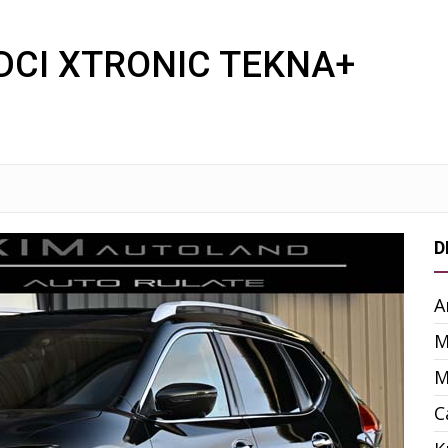
 DCI XTRONIC TEKNA+
D
A
M
M
C