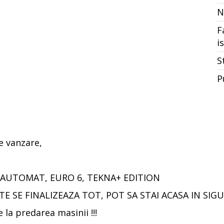
N
F
i
S
P
 vanzare,
P, AUTOMAT, EURO 6, TEKNA+ EDITION
E SE FINALIZEAZA TOT, POT SA STAI ACASA IN SI
 la predarea masinii !!!