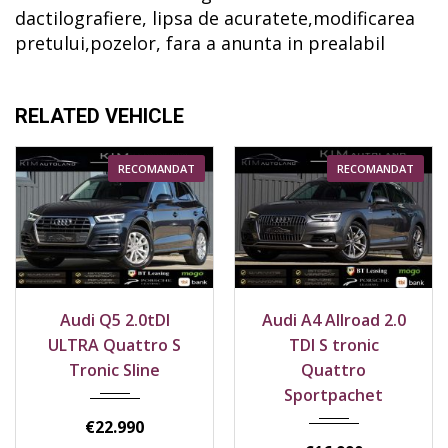
dactilografiere, lipsa de acuratete,modificarea
pretului,pozelor, fara a anunta in prealabil
RELATED VEHICLE
RECOMANDAT
2017
4x4
2022
4x4
Audi A4 Allroad 2.0
Audi Q5 50 TFSIe
222500 km
186900 km
TDI S tronic
Quattro S Line Plug
Quattro
In Hybrid
Sportpachet