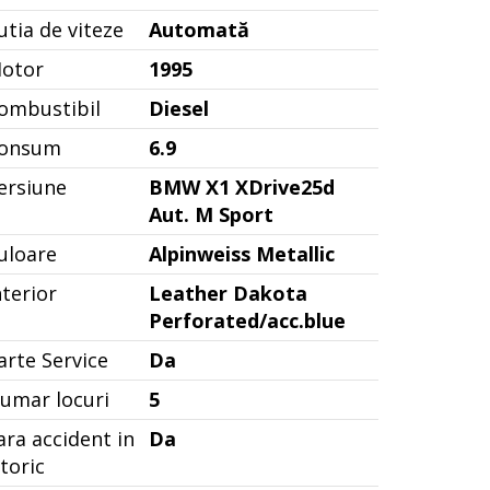
utia de viteze
Automată
otor
1995
ombustibil
Diesel
onsum
6.9
ersiune
BMW X1 XDrive25d
Aut. M Sport
uloare
Alpinweiss Metallic
nterior
Leather Dakota
Perforated/acc.blue
arte Service
Da
umar locuri
5
ara accident in
Da
storic