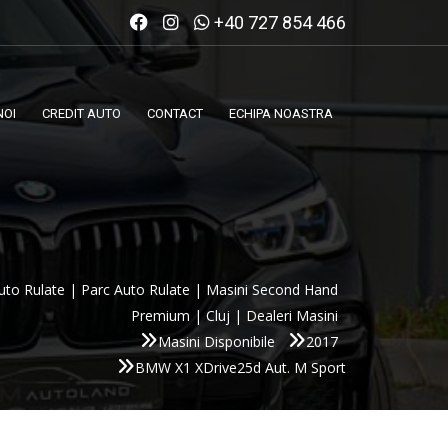
+40 727 854 466
NOI
CREDIT AUTO
CONTACT
ECHIPA NOASTRA
uto Rulate | Parc Auto Rulate | Masini Second Hand
Premium | Cluj | Dealeri Masini
Masini Disponibile
2017
BMW X1 XDrive25d Aut. M Sport