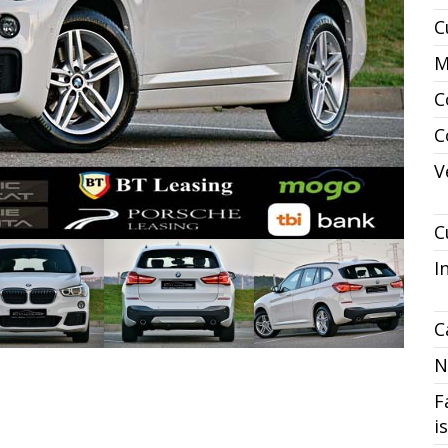
C
M
C
C
V
C
I
C
N
F
i