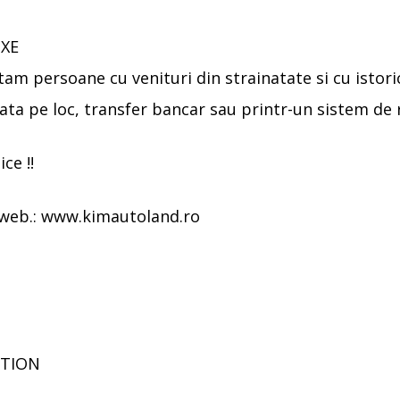
IXE
tam persoane cu venituri din strainatate si cu istori
ata pe loc, transfer bancar sau printr-un sistem de rat
ce !!
 web.: www.kimautoland.ro
ITION