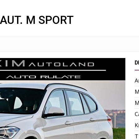
AUT. M SPORT
D
A
M
M
C
K
T