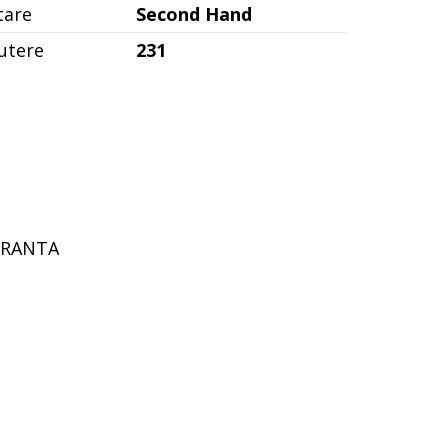
tare
Second Hand
utere
231
GURANTA