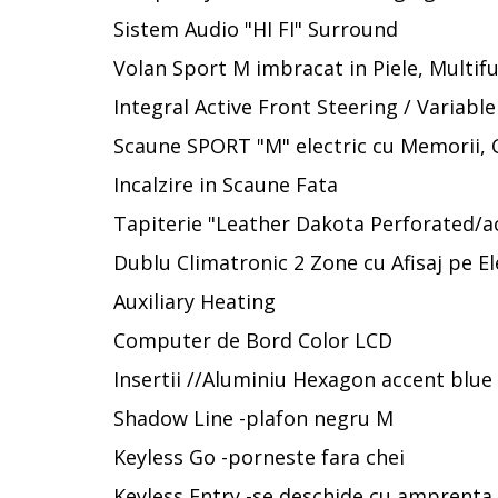
Sistem Audio "HI FI" Surround
Volan Sport M imbracat in Piele, Multifu
Integral Active Front Steering / Variabl
Scaune SPORT "M" electric cu Memorii, 
Incalzire in Scaune Fata
Tapiterie "Leather Dakota Perforated/ac
Dublu Climatronic 2 Zone cu Afisaj pe El
Auxiliary Heating
Computer de Bord Color LCD
Insertii //Aluminiu Hexagon accent blue
Shadow Line -plafon negru M
Keyless Go -porneste fara chei
Keyless Entry -se deschide cu amprenta