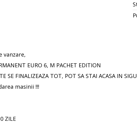
S
P
 vanzare,
ERMANENT EURO 6, M PACHET EDITION
E SE FINALIZEAZA TOT, POT SA STAI ACASA IN SI
area masinii !!!
0 ZILE