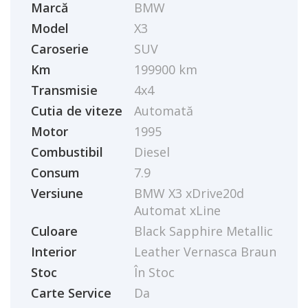
Marcă
BMW
Model
X3
Caroserie
SUV
Km
199900 km
Transmisie
4x4
Cutia de viteze
Automată
Motor
1995
Combustibil
Diesel
Consum
7.9
Versiune
BMW X3 xDrive20d
Automat xLine
Culoare
Black Sapphire Metallic
Interior
Leather Vernasca Braun
Stoc
În Stoc
Carte Service
Da