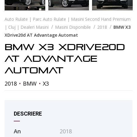
Auto Rulate | Parc Auto Rulate | Masini Second Hand Premium
| Cluj | Dealeri Masini
Masini Disponibile
2018
BMW X3
XDrive20d AT Advantage Automat
BMW X3 XDrive20d
AT Advantage
Automat
2018
BMW
X3
DESCRIERE
An
2018