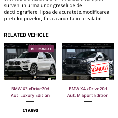
surveni in urma unor greseli de de
dactilografiere, lipsa de acuratete,modificarea
pretului,pozelor, fara a anunta in prealabil
RELATED VEHICLE
RECOMANDAT
2019
4x4
2018
4x4
BMW X4 xDrive20d
BMW X5 xDrive20d
197300 km
255600 km
Aut. M Sport Edition
Aut. M Pachet
Edition
€
22.990