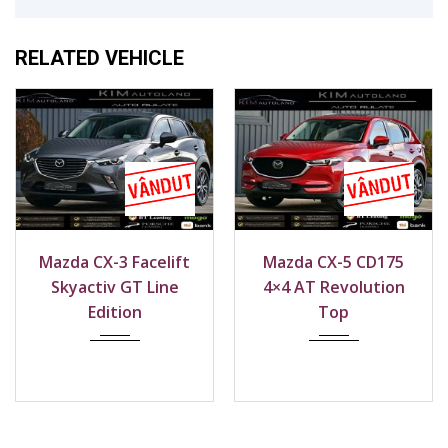
RELATED VEHICLE
2018
Față
2018
4x4
Mazda CX-3 Facelift
Mazda CX-5 CD175
184900 km
184700 km
Skyactiv GT Line
4×4 AT Revolution
Edition
Top