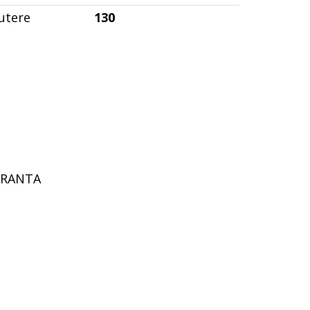
utere
130
GURANTA