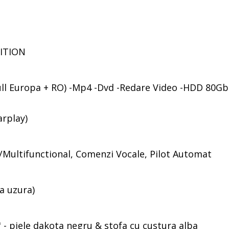
DITION
ull Europa + RO) -Mp4 -Dvd -Redare Video -HDD 80Gb 
rplay)
/Multifunctional, Comenzi Vocale, Pilot Automat
ra uzura)
 - piele dakota negru & stofa cu custura alba