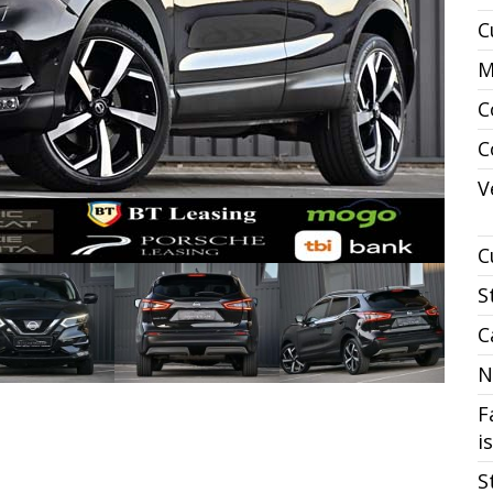
C
M
C
C
V
C
S
C
N
F
i
S