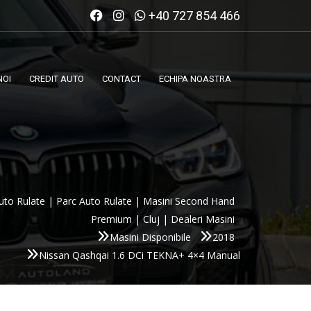
+40 727 854 466
NOI
CREDIT AUTO
CONTACT
ECHIPA NOASTRA
uto Rulate | Parc Auto Rulate | Masini Second Hand
Premium | Cluj | Dealeri Masini
Masini Disponibile
2018
Nissan Qashqai 1.6 DCi TEKNA+ 4×4 Manual