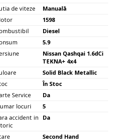
utia de viteze
Manualā
otor
1598
ombustibil
Diesel
onsum
5.9
ersiune
Nissan Qashqai 1.6dCi
TEKNA+ 4x4
uloare
Solid Black Metallic
toc
În Stoc
arte Service
Da
umar locuri
5
ara accident in
Da
storic
tare
Second Hand