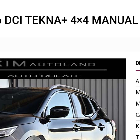
6 DCI TEKNA+ 4×4 MANUAL
D
A
M
M
C
K
T