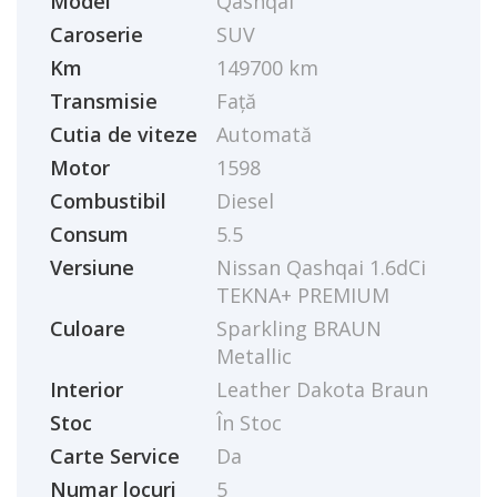
Model
Qashqai
Caroserie
SUV
Km
149700 km
Transmisie
Față
Cutia de viteze
Automată
Motor
1598
Combustibil
Diesel
Consum
5.5
Versiune
Nissan Qashqai 1.6dCi
TEKNA+ PREMIUM
Culoare
Sparkling BRAUN
Metallic
Interior
Leather Dakota Braun
Stoc
În Stoc
Carte Service
Da
Numar locuri
5