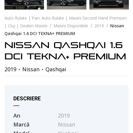
Auto Rulate | Parc Auto Rulate | Masini Second Hand Premium
| Cluj | Dealeri Masini
Masini Disponibile
2019
Nissan
Qashqai 1.6 DCI TEKNA+ PREMIUM
Nissan Qashqai 1.6
DCI TEKNA+ PREMIUM
2019
Nissan
Qashqai
DESCRIERE
An
2019
Marcă
Nissan