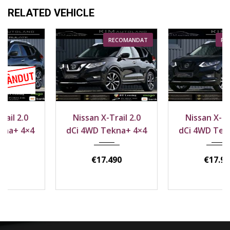
RELATED VEHICLE
RECOMANDAT
RECOMANDAT
2018
4x4
2018
4x4
Nissan X-Trail 2.0
Nissan X-Trail 2.0
164800 km
143800 km
dCi 4WD Tekna+ 4×4
dCi 4WD Tekna+ 4×4
€
17.490
€
17.990