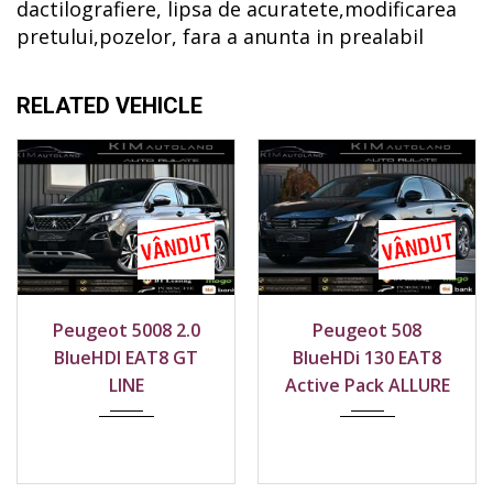
dactilografiere, lipsa de acuratete,modificarea
pretului,pozelor, fara a anunta in prealabil
RELATED VEHICLE
2020
Față
2016
Față
Peugeot 508
Peugeot 308 SW
203800 km
191100 km
BlueHDi 130 EAT8
2.0Hdi GT Line
Active Pack ALLURE
Edition