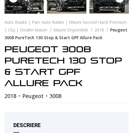
Auto Rulate | Parc Auto Rulate | Masini Second Hand Premium
| Cluj | Dealeri Masini
Masini Disponibile
2018
Peugeot
3008 PureTech 130 Stop & Start GPF Allure Pack
Peugeot 3008
PureTech 130 Stop
& Start GPF
Allure Pack
2018
Peugeot
3008
DESCRIERE