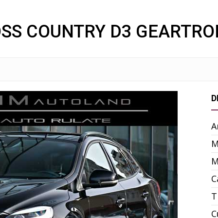
OSS COUNTRY D3 GEARTRO
D
A
M
M
C
T
C