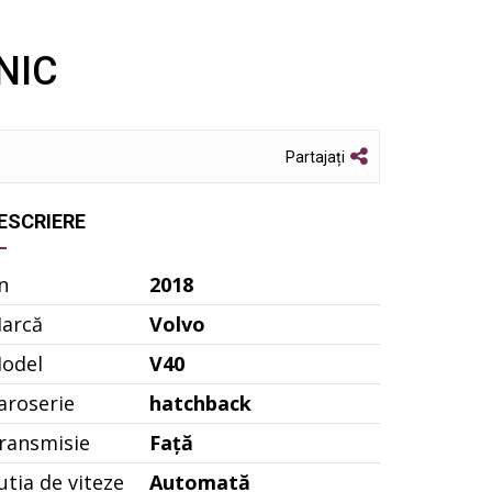
NIC
Partajați
ESCRIERE
n
2018
arcă
Volvo
odel
V40
aroserie
hatchback
ransmisie
Față
utia de viteze
Automată