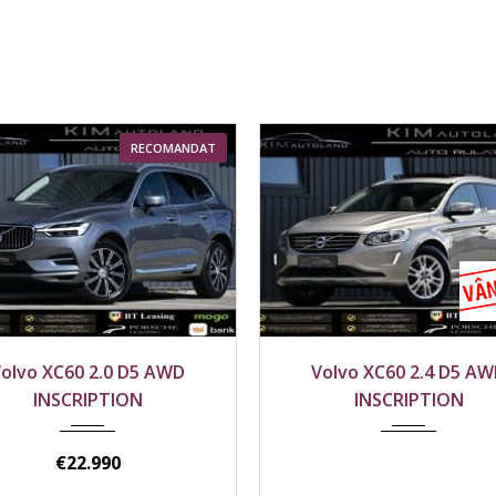
RECOMANDAT
4x4
2015
4x4
2.0 D5 AWD
Volvo XC60 2.4 D5 AWD
00 km
196500 km
PTION
INSCRIPTION
990