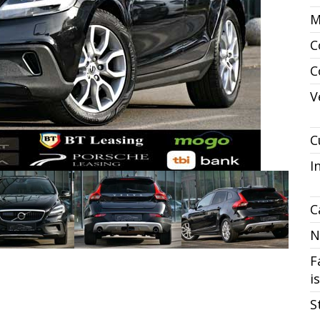
M
C
C
V
C
I
C
N
F
i
S