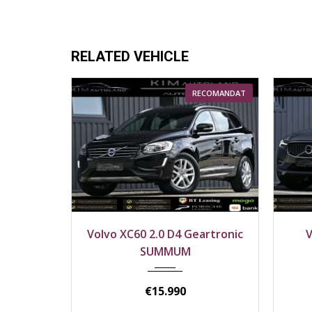
RELATED VEHICLE
RECOMANDAT
2017
Față
2018
Volvo XC60 2.0 D4 Geartronic
Volvo XC60 
182100 km
2080
SUMMUM
INSCRI
€
15.990
€
22.