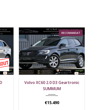
RECOMANDAT
2017
Față
2022
Volvo XC60 2.0 D3 Geartronic
Volvo XC 60 B4 
218500 km
173500
SUMMUM
AWD R-Des
€
15.490
€
29.990