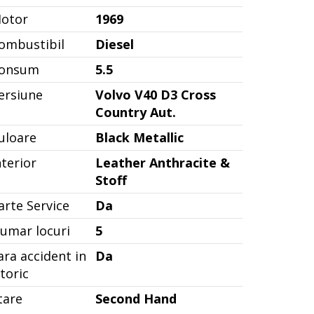
otor
1969
ombustibil
Diesel
onsum
5.5
ersiune
Volvo V40 D3 Cross
Country Aut.
uloare
Black Metallic
nterior
Leather Anthracite &
Stoff
arte Service
Da
umar locuri
5
ara accident in
Da
storic
tare
Second Hand