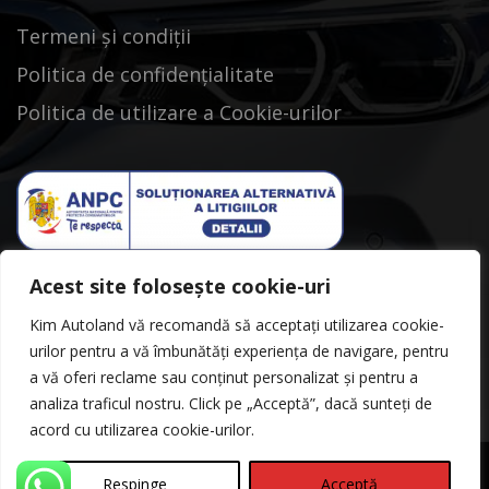
Termeni și condiții
Politica de confidențialitate
Politica de utilizare a Cookie-urilor
Acest site folosește cookie-uri
Kim Autoland vă recomandă să acceptați utilizarea cookie-
urilor pentru a vă îmbunătăți experiența de navigare, pentru
a vă oferi reclame sau conținut personalizat și pentru a
analiza traficul nostru. Click pe „Acceptă”, dacă sunteți de
acord cu utilizarea cookie-urilor.
Respinge
Acceptă
©Copyright 2026
Kimautoland