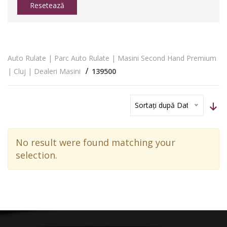
Resetează
Auto Rulate | Parc Auto Rulate | Masini Second Hand Premium
| Cluj | Dealeri Masini
139500
Sortați după Dată
No result were found matching your
selection.