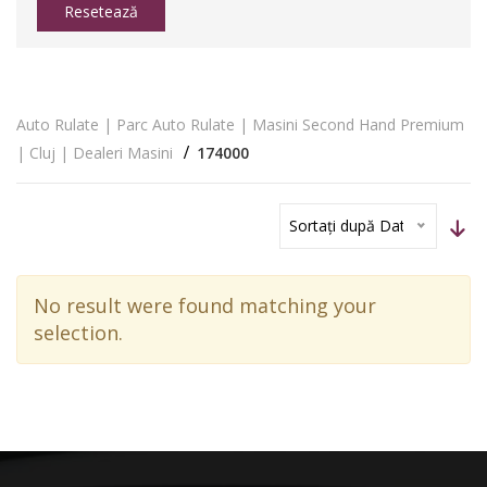
Resetează
Auto Rulate | Parc Auto Rulate | Masini Second Hand Premium
| Cluj | Dealeri Masini
174000
Sortați după Dată
No result were found matching your
selection.