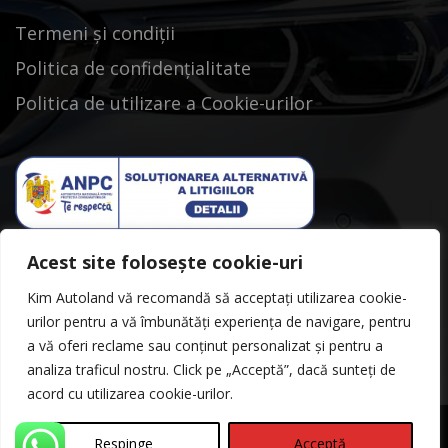
Termeni și condiții
Politica de confidențialitate
Politica de utilizare a Cookie-urilor
Acest site folosește cookie-uri
Kim Autoland vă recomandă să acceptați utilizarea cookie-
urilor pentru a vă îmbunătăți experiența de navigare, pentru
a vă oferi reclame sau conținut personalizat și pentru a
analiza traficul nostru. Click pe „Acceptă”, dacă sunteți de
acord cu utilizarea cookie-urilor.
Respinge
Acceptă
©Copyright 2026
Kimautoland