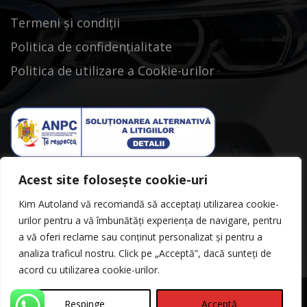
Termeni și condiții
Politica de confidențialitate
Politica de utilizare a Cookie-urilor
Acest site folosește cookie-uri
Kim Autoland vă recomandă să acceptați utilizarea cookie-
urilor pentru a vă îmbunătăți experiența de navigare, pentru
a vă oferi reclame sau conținut personalizat și pentru a
analiza traficul nostru. Click pe „Acceptă”, dacă sunteți de
acord cu utilizarea cookie-urilor.
Respinge
Acceptă
©Copyright 2026
Kimautoland