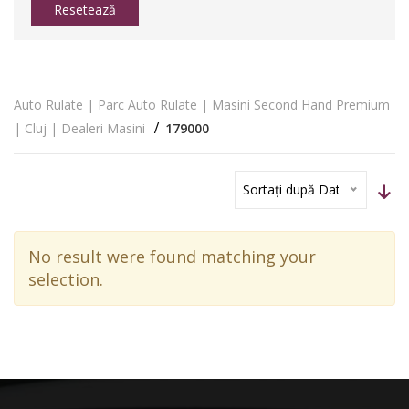
Resetează
Auto Rulate | Parc Auto Rulate | Masini Second Hand Premium
| Cluj | Dealeri Masini
179000
Sortați după Dată
No result were found matching your
selection.