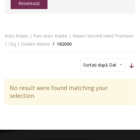
Resetează
Auto Rulate | Parc Auto Rulate | Masini Second Hand Premium
| Cluj | Dealeri Masini
182000
Sortați după Dată
No result were found matching your
selection.