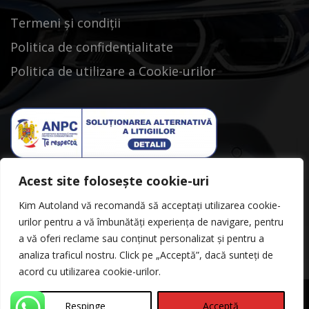
Termeni și condiții
Politica de confidențialitate
Politica de utilizare a Cookie-urilor
Acest site folosește cookie-uri
Kim Autoland vă recomandă să acceptați utilizarea cookie-
urilor pentru a vă îmbunătăți experiența de navigare, pentru
a vă oferi reclame sau conținut personalizat și pentru a
analiza traficul nostru. Click pe „Acceptă”, dacă sunteți de
acord cu utilizarea cookie-urilor.
Respinge
Acceptă
©Copyright 2026
Kimautoland