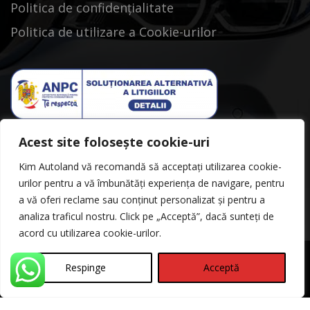
Politica de confidențialitate
Politica de utilizare a Cookie-urilor
Acest site folosește cookie-uri
Kim Autoland vă recomandă să acceptați utilizarea cookie-
urilor pentru a vă îmbunătăți experiența de navigare, pentru
a vă oferi reclame sau conținut personalizat și pentru a
analiza traficul nostru. Click pe „Acceptă”, dacă sunteți de
acord cu utilizarea cookie-urilor.
Respinge
Acceptă
©Copyright 2026
Kimautoland
Politica de Confidentialitate
Contact