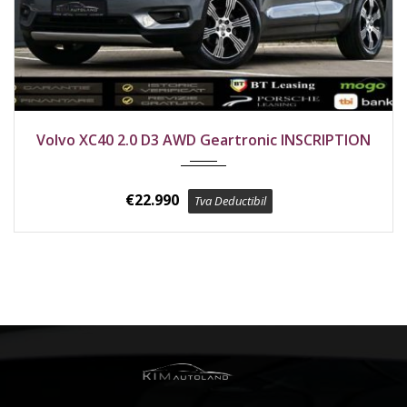
2020
4x4
183200 km
Volvo XC40 2.0 D3 AWD Geartronic INSCRIPTION
€
22.990
Tva Deductibil