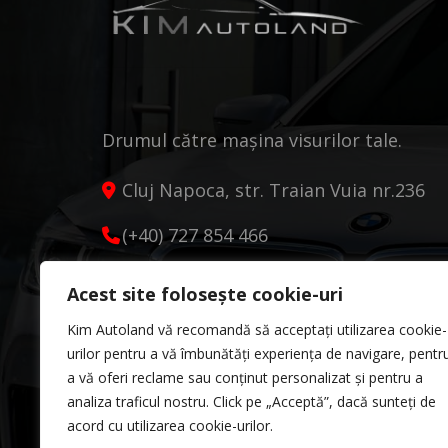
Drumul către mașina visurilor tale.
Cluj Napoca, str. Traian Vuia nr.236
(+40) 727 854 466
kimautoland@gmail.com
Acest site folosește cookie-uri
Luni - Vineri 9:00 - 18:00
Kim Autoland vă recomandă să acceptați utilizarea cookie-
Sâmbătă 10:00 - 13:00
urilor pentru a vă îmbunătăți experiența de navigare, pentr
a vă oferi reclame sau conținut personalizat și pentru a
analiza traficul nostru. Click pe „Acceptă”, dacă sunteți de
acord cu utilizarea cookie-urilor.