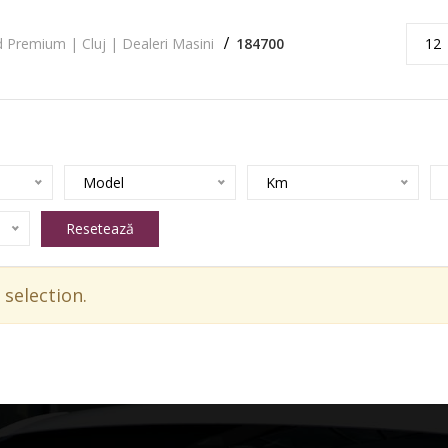
 Premium | Cluj | Dealeri Masini
184700
12
Model
Km
Resetează
selection.