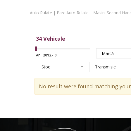
Auto Rulate | Parc Auto Rulate | Masini Second Hand
34
Vehicule
Marcă
An:
Stoc
Transmisie
No result were found matching your 