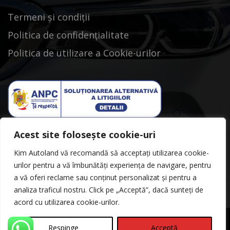
Termeni și condiții
Politica de confidențialitate
Politica de utilizare a Cookie-urilor
Acest site folosește cookie-uri
Kim Autoland vă recomandă să acceptați utilizarea cookie-
urilor pentru a vă îmbunătăți experiența de navigare, pentru
a vă oferi reclame sau conținut personalizat și pentru a
analiza traficul nostru. Click pe „Acceptă”, dacă sunteți de
acord cu utilizarea cookie-urilor.
Respinge
Acceptă
©Copyright 2026
Kimautoland