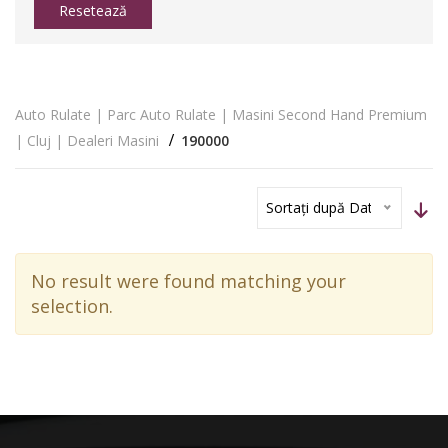
Resetează
Auto Rulate | Parc Auto Rulate | Masini Second Hand Premium
| Cluj | Dealeri Masini
190000
Sortați după Dată
No result were found matching your
selection.