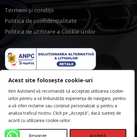
Termeni și condiții
Politica de confidențialitate
Politica de utilizare a Cookie-urilor
Acest site folosește cookie-uri
Kim Autoland vă recomandă să acceptați utilizarea cookie-
urilor pentru a vă îmbunătăți experiența de navigare, pentru
a vă oferi reclame sau conținut personalizat și pentru a
analiza traficul nostru. Click pe „Acceptă”, dacă sunteți de
acord cu utilizarea cookie-urilor.
Respinge
Acceptă
©Copyright 2026
Kimautoland