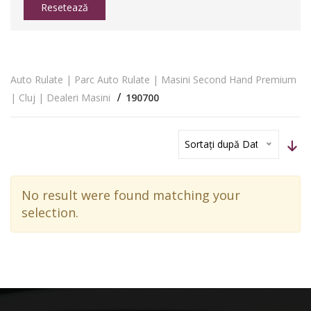
Resetează
Auto Rulate | Parc Auto Rulate | Masini Second Hand Premium
| Cluj | Dealeri Masini
190700
Sortați după Dată
No result were found matching your
selection.