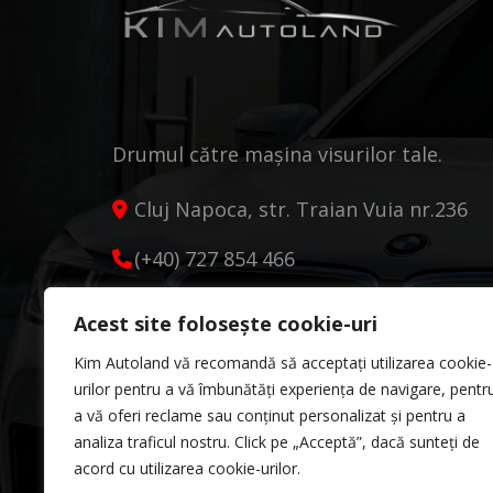
Drumul către mașina visurilor tale.
Cluj Napoca, str. Traian Vuia nr.236
(+40) 727 854 466
kimautoland@gmail.com
Acest site folosește cookie-uri
Luni - Vineri 9:00 - 18:00
Kim Autoland vă recomandă să acceptați utilizarea cookie-
Sâmbătă 10:00 - 13:00
urilor pentru a vă îmbunătăți experiența de navigare, pentr
a vă oferi reclame sau conținut personalizat și pentru a
analiza traficul nostru. Click pe „Acceptă”, dacă sunteți de
acord cu utilizarea cookie-urilor.