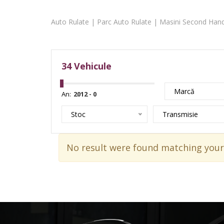
Auto Rulate | Parc Auto Rulate | Masini Second Hand
34
Vehicule
Marcă
An:
Stoc
Transmisie
No result were found matching your 