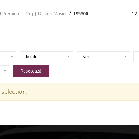
 Premium | Cluj | Dealeri Masini
195300
12
Model
Km
Resetează
selection.