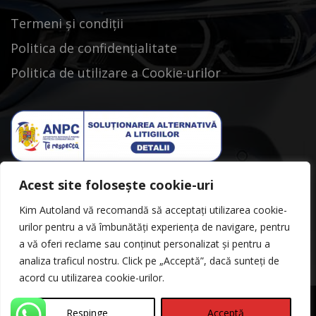
Termeni și condiții
Politica de confidențialitate
Politica de utilizare a Cookie-urilor
Acest site folosește cookie-uri
Kim Autoland vă recomandă să acceptați utilizarea cookie-
urilor pentru a vă îmbunătăți experiența de navigare, pentru
a vă oferi reclame sau conținut personalizat și pentru a
analiza traficul nostru. Click pe „Acceptă”, dacă sunteți de
acord cu utilizarea cookie-urilor.
Respinge
Acceptă
©Copyright 2026
Kimautoland