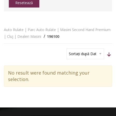
Resetează
Auto Rulate | Parc Auto Rulate | Masini Second Hand Premium
| Cluj | Dealeri Masini
196100
Sortați după Dată
No result were found matching your
selection.