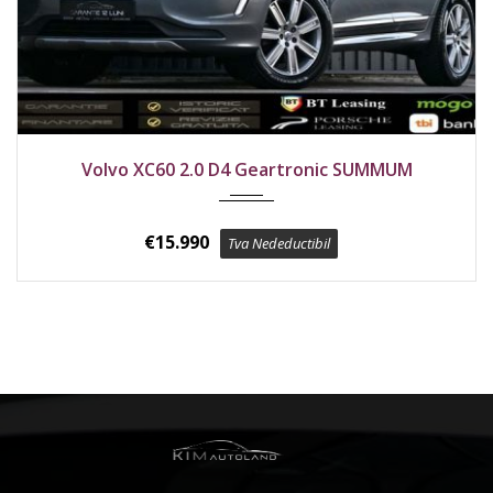
2016
Față
204000 km
Volvo XC60 2.0 D4 Geartronic SUMMUM
€
15.990
Tva Nedeductibil