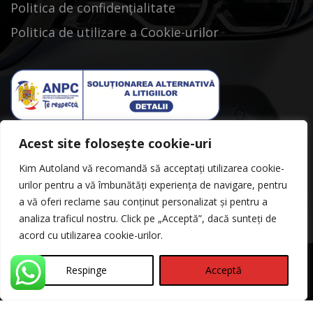
Politica de confidențialitate
Politica de utilizare a Cookie-urilor
Acest site folosește cookie-uri
Kim Autoland vă recomandă să acceptați utilizarea cookie-
urilor pentru a vă îmbunătăți experiența de navigare, pentru
a vă oferi reclame sau conținut personalizat și pentru a
analiza traficul nostru. Click pe „Acceptă”, dacă sunteți de
acord cu utilizarea cookie-urilor.
Respinge
Acceptă
©Copyright 2026
Kimautoland
Politica de Confidentialitate
Contact