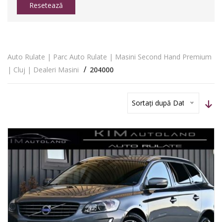
Resetează
Auto Rulate | Parc Auto Rulate | Masini Second Hand Premium
| Cluj | Dealeri Masini
204000
Sortați după Dată