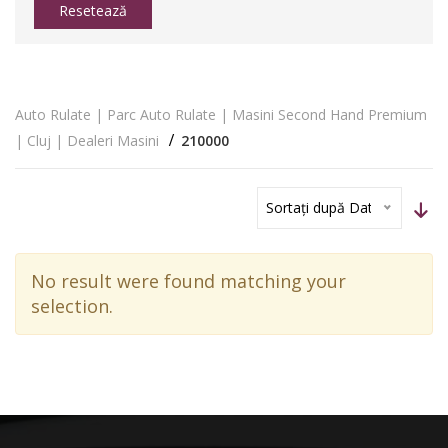
Resetează
Auto Rulate | Parc Auto Rulate | Masini Second Hand Premium
| Cluj | Dealeri Masini
210000
Sortați după Dată
No result were found matching your
selection.