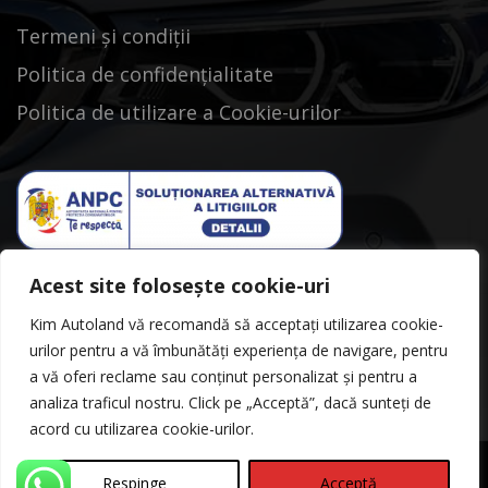
Termeni și condiții
Politica de confidențialitate
Politica de utilizare a Cookie-urilor
Acest site folosește cookie-uri
Kim Autoland vă recomandă să acceptați utilizarea cookie-
urilor pentru a vă îmbunătăți experiența de navigare, pentru
a vă oferi reclame sau conținut personalizat și pentru a
analiza traficul nostru. Click pe „Acceptă”, dacă sunteți de
acord cu utilizarea cookie-urilor.
Respinge
Acceptă
©Copyright 2026
Kimautoland