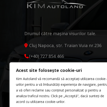
Drumul către mașina visurilor tale.
Cluj Napoca, str. Traian Vuia nr.236
(+40) 727 854 466
kimautoland@gmail.com
Acest site folosește cookie-uri
Luni - Vineri 9:00 - 18:00
Kim Autoland vă recomandă să acceptați utilizarea cookie-
Sâmbătă 10:00 - 13:00
urilor pentru a vă îmbunătăți experiența de navigare, pentr
a vă oferi reclame sau conținut personalizat și pentru a
analiza traficul nostru. Click pe „Acceptă”, dacă sunteți de
acord cu utilizarea cookie-urilor.