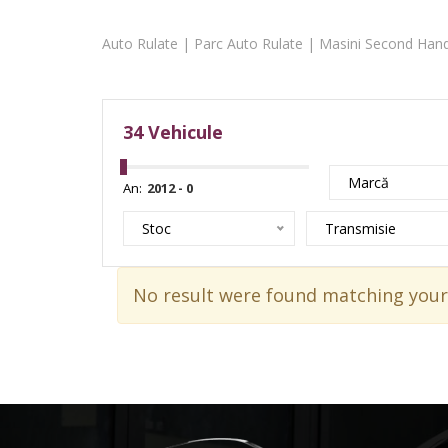
Auto Rulate | Parc Auto Rulate | Masini Second Hand
34
Vehicule
Marcă
An:
Stoc
Transmisie
No result were found matching your 