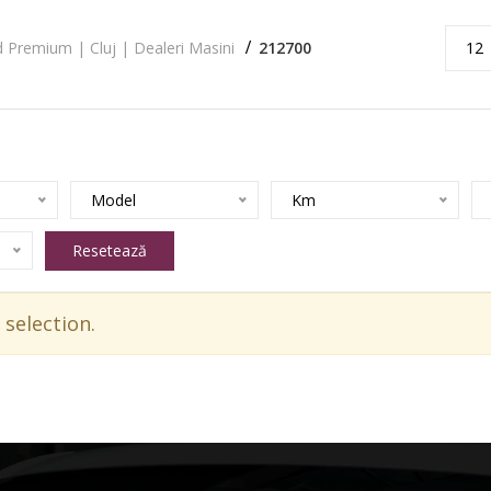
 Premium | Cluj | Dealeri Masini
212700
12
Model
Km
Resetează
selection.