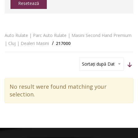
Resetează
Auto Rulate | Parc Auto Rulate | Masini Second Hand Premium
| Cluj | Dealeri Masini
217000
Sortați după Dată
No result were found matching your
selection.