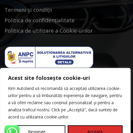
Termeni și condiții
Politica de confidențialitate
Politica de utilizare a Cookie-urilor
Acest site folosește cookie-uri
Kim Autoland vă recomandă să acceptați utilizarea cookie-
urilor pentru a vă îmbunătăți experiența de navigare, pentru
a vă oferi reclame sau conținut personalizat și pentru a
analiza traficul nostru. Click pe „Acceptă”, dacă sunteți de
acord cu utilizarea cookie-urilor.
Respinge
Acceptă
©Copyright 2026
Kimautoland