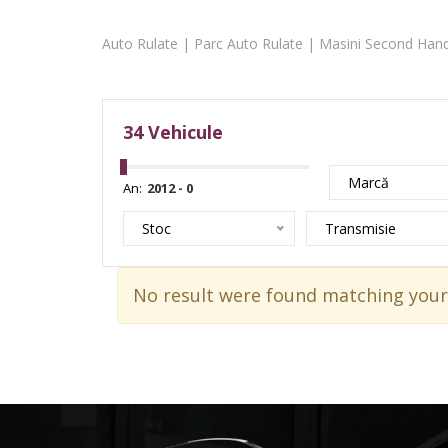
Auto Rulate | Parc Auto Rulate | Masini Second Hand
34
Vehicule
Marcă
An:
Stoc
Transmisie
No result were found matching your 