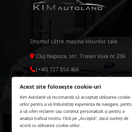
Drumul către mașina visurilor tale.
Cluj Napoca, str. Traian Vuia nr.236
(+40) 727 854 466
kimautoland@gmail.com
Acest site folosește cookie-uri
Luni - Vineri 9:00 - 18:00
Kim Autoland vă recomandă să acceptați utilizarea cookie-
Sâmbătă 10:00 - 13:00
urilor pentru a vă îmbunătăți experiența de navigare, pentr
a vă oferi reclame sau conținut personalizat și pentru a
analiza traficul nostru. Click pe „Acceptă”, dacă sunteți de
acord cu utilizarea cookie-urilor.