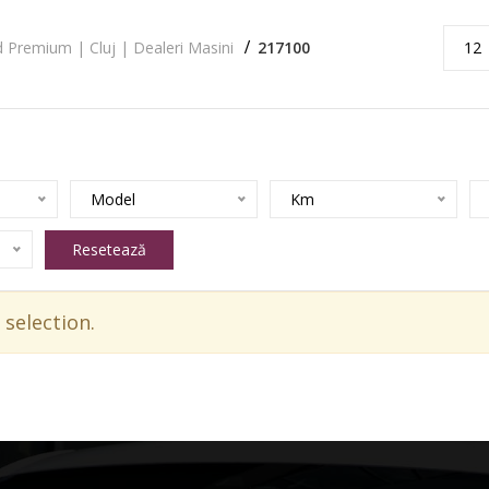
 Premium | Cluj | Dealeri Masini
217100
12
Model
Km
Resetează
selection.