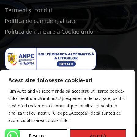
Termeni și condiții
Politica de confidențialitate
Politica de utilizare a Cookie-urilor
Acest site folosește cookie-uri
Kim Autoland vă recomandă să acceptați utilizarea cookie-
urilor pentru a vă îmbunătăți experiența de navigare, pentru
a vă oferi reclame sau conținut personalizat și pentru a
analiza traficul nostru. Click pe „Acceptă”, dacă sunteți de
acord cu utilizarea cookie-urilor.
Respinge
Acceptă
©Copyright 2026
Kimautoland