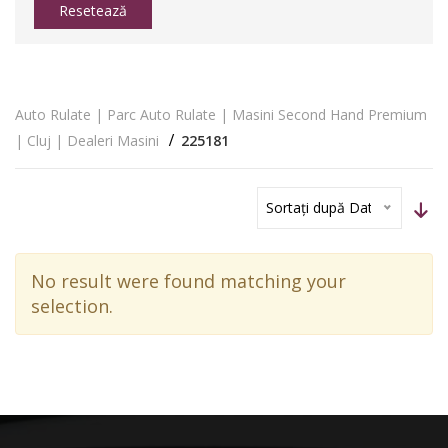
Resetează
Auto Rulate | Parc Auto Rulate | Masini Second Hand Premium
| Cluj | Dealeri Masini
225181
Sortați după Dată
No result were found matching your
selection.