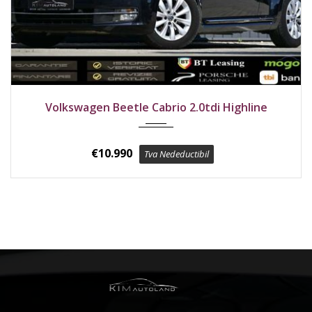
2016
Față
227000 km
Volkswagen Beetle Cabrio 2.0tdi Highline
€
10.990
Tva Nedeductibil