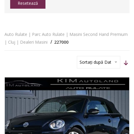
Resetează
Auto Rulate | Parc Auto Rulate | Masini Second Hand Premium
| Cluj | Dealeri Masini
227000
Sortați după Dată