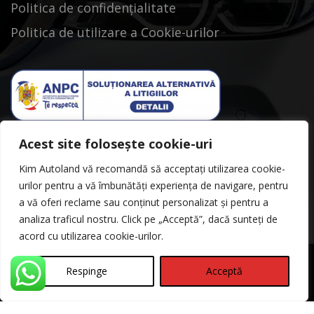
Politica de confidențialitate
Politica de utilizare a Cookie-urilor
Acest site folosește cookie-uri
Kim Autoland vă recomandă să acceptați utilizarea cookie-
urilor pentru a vă îmbunătăți experiența de navigare, pentru
a vă oferi reclame sau conținut personalizat și pentru a
analiza traficul nostru. Click pe „Acceptă”, dacă sunteți de
acord cu utilizarea cookie-urilor.
Respinge
Acceptă
©Copyright 2026
Kimautoland
Politica de Confidentialitate
Contact