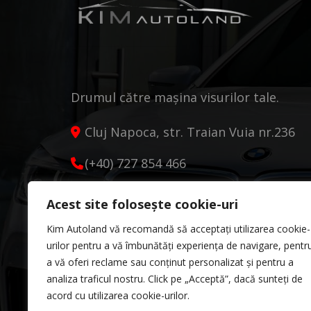
Drumul către mașina visurilor tale.
Cluj Napoca, str. Traian Vuia nr.236
(+40) 727 854 466
kimautoland@gmail.com
Acest site folosește cookie-uri
Luni - Vineri 9:00 - 18:00
Kim Autoland vă recomandă să acceptați utilizarea cookie-
Sâmbătă 10:00 - 13:00
urilor pentru a vă îmbunătăți experiența de navigare, pentr
a vă oferi reclame sau conținut personalizat și pentru a
analiza traficul nostru. Click pe „Acceptă”, dacă sunteți de
acord cu utilizarea cookie-urilor.