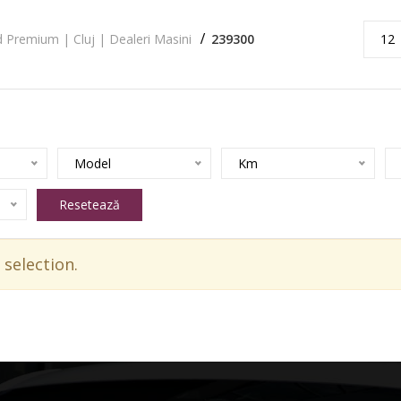
 Premium | Cluj | Dealeri Masini
239300
12
Model
Km
Resetează
selection.