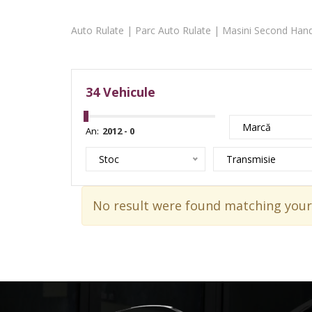
Auto Rulate | Parc Auto Rulate | Masini Second Hand
34
Vehicule
Marcă
An:
Stoc
Transmisie
No result were found matching your 