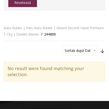
Resetează
Auto Rulate | Parc Auto Rulate | Masini Second Hand Premium
| Cluj | Dealeri Masini
244800
Sortați după Dată
No result were found matching your
selection.