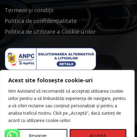
Termeni și condiții
Politica de confidențialitate
Politica de utilizare a Cookie-urilor
Acest site folosește cookie-uri
Kim Autoland vă recomandă să acceptați utilizarea cookie-
urilor pentru a vă îmbunătăți experiența de navigare, pentru
a vă oferi reclame sau conținut personalizat și pentru a
analiza traficul nostru. Click pe „Acceptă”, dacă sunteți de
acord cu utilizarea cookie-urilor.
Respinge
Acceptă
©Copyright 2026
Kimautoland