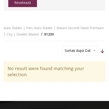
Resetează
Auto Rulate | Parc Auto Rulate | Masini Second Hand Premium
| Cluj | Dealeri Masini
81200
Sortați după Dată
No result were found matching your
selection.