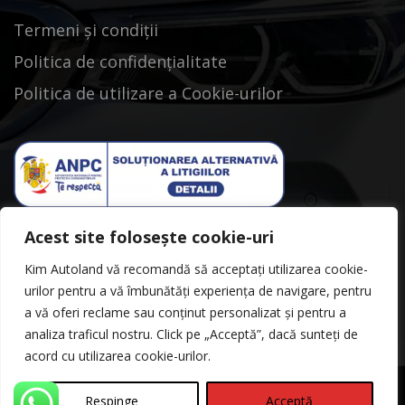
Termeni și condiții
Politica de confidențialitate
Politica de utilizare a Cookie-urilor
Acest site folosește cookie-uri
Kim Autoland vă recomandă să acceptați utilizarea cookie-
urilor pentru a vă îmbunătăți experiența de navigare, pentru
a vă oferi reclame sau conținut personalizat și pentru a
analiza traficul nostru. Click pe „Acceptă”, dacă sunteți de
acord cu utilizarea cookie-urilor.
Respinge
Acceptă
©Copyright 2026
Kimautoland