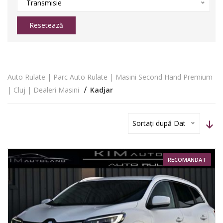
Transmisie
Resetează
Auto Rulate | Parc Auto Rulate | Masini Second Hand Premium
| Cluj | Dealeri Masini
Kadjar
Sortați după Dată
RECOMANDAT