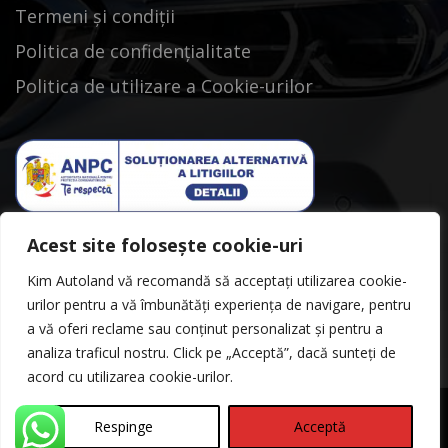
Termeni și condiții
Politica de confidențialitate
Politica de utilizare a Cookie-urilor
Acest site folosește cookie-uri
Kim Autoland vă recomandă să acceptați utilizarea cookie-
urilor pentru a vă îmbunătăți experiența de navigare, pentru
a vă oferi reclame sau conținut personalizat și pentru a
analiza traficul nostru. Click pe „Acceptă”, dacă sunteți de
acord cu utilizarea cookie-urilor.
Respinge
Acceptă
©Copyright 2026
Kimautoland