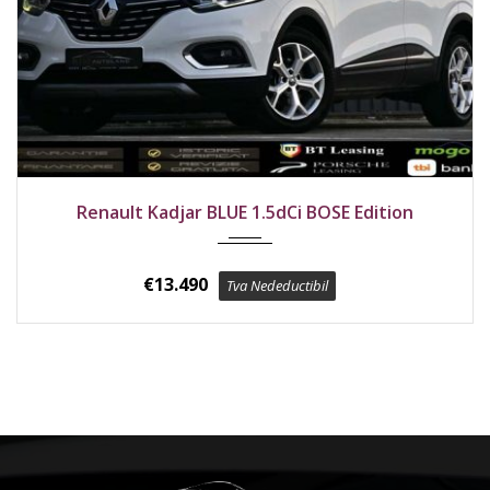
2019
Față
156800 km
Renault Kadjar BLUE 1.5dCi BOSE Edition
€
13.490
Tva Nedeductibil