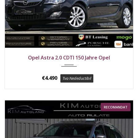
2012
Față
242300 km
Opel Astra 2.0 CDTI 150 Jahre Opel
€
4.490
Tva Nedeductibil
RECOMANDAT