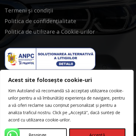
Termeni și condiții
Politica de confidențialitate
Politica de utilizare a Cookie-urilor
Acest site folosește cookie-uri
Kim Autoland vă recomandă să acceptați utilizarea cookie-
urilor pentru a vă îmbunătăți experiența de navigare, pentru
a vă oferi reclame sau conținut personalizat și pentru a
analiza traficul nostru. Click pe „Acceptă”, dacă sunteți de
acord cu utilizarea cookie-urilor.
Respinge
Acceptă
©Copyright 2026
Kimautoland