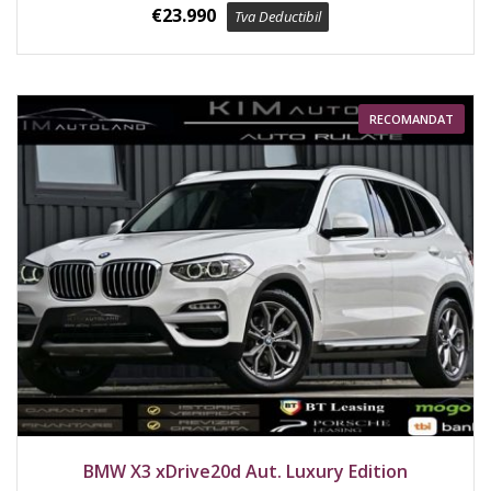
€
23.990
Tva Deductibil
RECOMANDAT
2019
4x4
237000 km
BMW X3 xDrive20d Aut. Luxury Edition