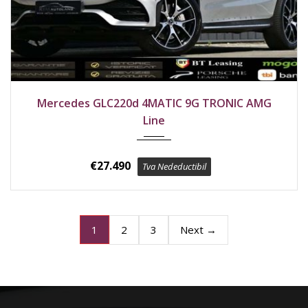
2020
4x4
187100 km
Mercedes GLC220d 4MATIC 9G TRONIC AMG
Line
€
27.490
Tva Nedeductibil
2
3
Next →
1