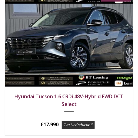
2021
Față
136000 km
Hyundai Tucson 1.6 CRDi 48V-Hybrid FWD DCT
Select
€
17.990
Tva Nedeductibil