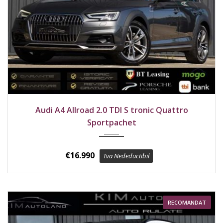
2017
4x4
222500 km
Audi A4 Allroad 2.0 TDI S tronic Quattro
Sportpachet
€
16.990
Tva Nedeductibil
RECOMANDAT