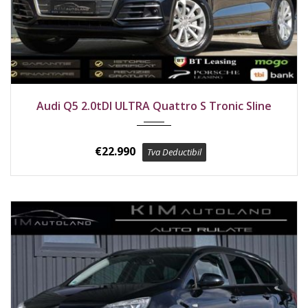
2020
4x4
193800 km
Audi Q5 2.0tDI ULTRA Quattro S Tronic Sline
€
22.990
Tva Deductibil