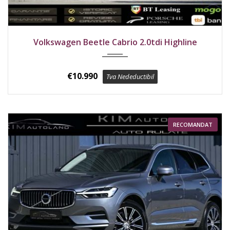
2016
Față
227000 km
Volkswagen Beetle Cabrio 2.0tdi Highline
€
10.990
Tva Nedeductibil
RECOMANDAT