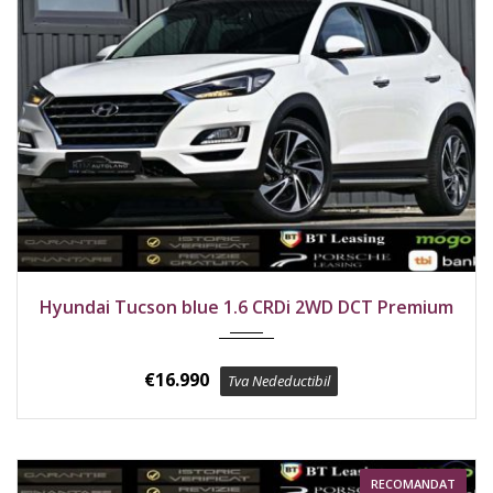
2020
Față
124700 km
Hyundai Tucson blue 1.6 CRDi 2WD DCT Premium
€
16.990
Tva Nedeductibil
RECOMANDAT