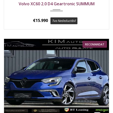
2017
Față
182100 km
Volvo XC60 2.0 D4 Geartronic SUMMUM
€
15.990
Tva Nedeductibil
RECOMANDAT