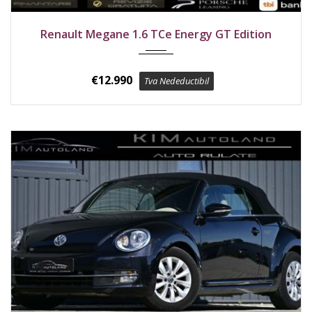
2017
Față
175400 km
Renault Megane 1.6 TCe Energy GT Edition
€
12.990
Tva Nedeductibil