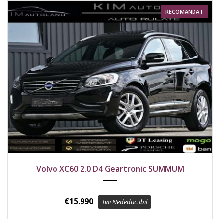
RECOMANDAT
2017
Față
182100 km
Volvo XC60 2.0 D4 Geartronic SUMMUM
€
15.990
Tva Nedeductibil