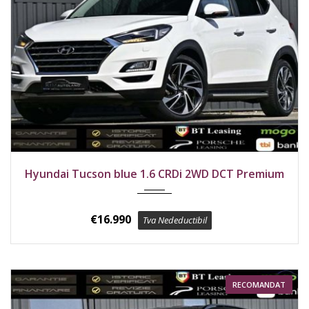
2020
Față
124700 km
Hyundai Tucson blue 1.6 CRDi 2WD DCT Premium
€
16.990
Tva Nedeductibil
RECOMANDAT