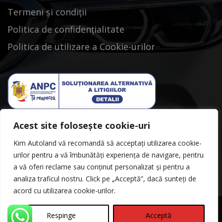
Termeni și condiții
Politica de confidențialitate
Politica de utilizare a Cookie-urilor
Acest site folosește cookie-uri
Kim Autoland vă recomandă să acceptați utilizarea cookie-
urilor pentru a vă îmbunătăți experiența de navigare, pentru
a vă oferi reclame sau conținut personalizat și pentru a
analiza traficul nostru. Click pe „Acceptă”, dacă sunteți de
acord cu utilizarea cookie-urilor.
Respinge
Acceptă
©Copyright 2026
Kimautoland