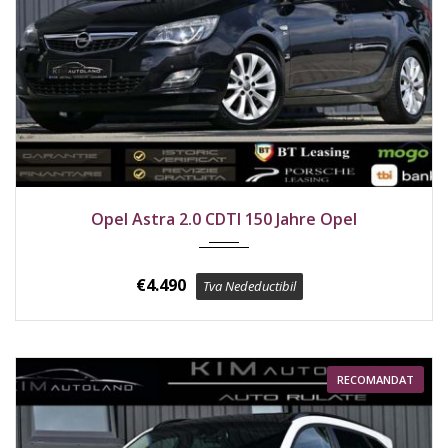
2012
Față
242300 km
Opel Astra 2.0 CDTI 150 Jahre Opel
€
4.490
Tva Nedeductibil
RECOMANDAT