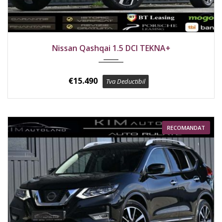
2019
Față
162300 km
Nissan Qashqai 1.5 DCI TEKNA+
€
15.490
Tva Deductibil
RECOMANDAT