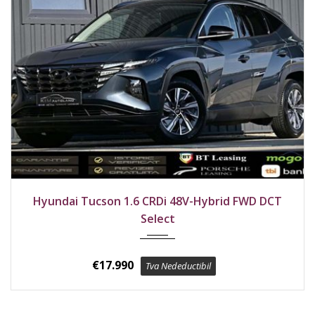
2021
Față
136000 km
Hyundai Tucson 1.6 CRDi 48V-Hybrid FWD DCT
Select
€
17.990
Tva Nedeductibil