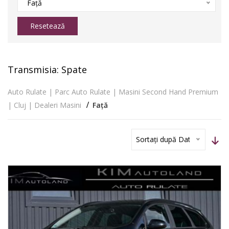
Față
Resetează
Transmisia: Spate
Auto Rulate | Parc Auto Rulate | Masini Second Hand Premium
| Cluj | Dealeri Masini
Față
Sortați după Dată