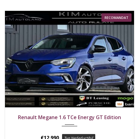
RECOMANDAT
2017
Față
175400 km
Renault Megane 1.6 TCe Energy GT Edition
€
12.990
Tva Nedeductibil