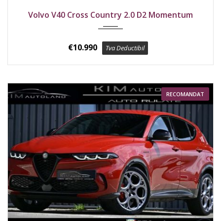
2016
Față
206800 km
Volvo V40 Cross Country 2.0 D2 Momentum
€
10.990
Tva Deductibil
RECOMANDAT