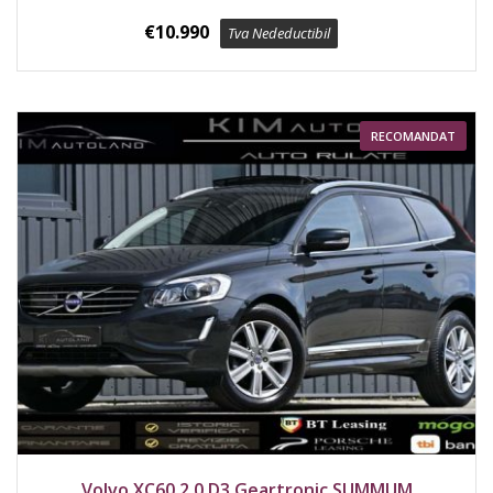
€
10.990
Tva Nedeductibil
RECOMANDAT
2017
Față
218500 km
Volvo XC60 2.0 D3 Geartronic SUMMUM