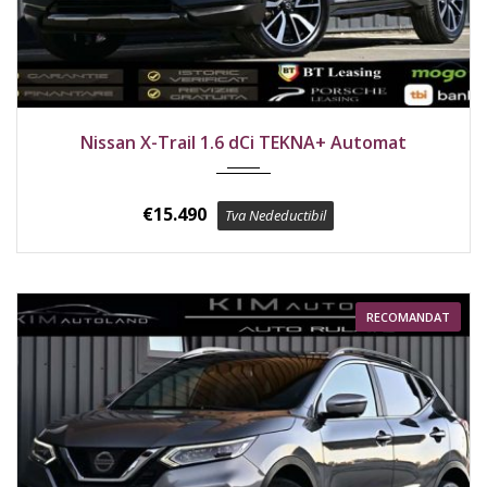
2018
Față
169400 km
Nissan X-Trail 1.6 dCi TEKNA+ Automat
€
15.490
Tva Nedeductibil
RECOMANDAT