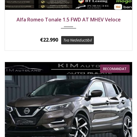
2023
Față
Alfa Romeo Tonale 1.5 FWD AT MHEV Veloce
Rosso Alfa Perleffekt Metallic km
€
22.990
Tva Nedeductibil
RECOMANDAT