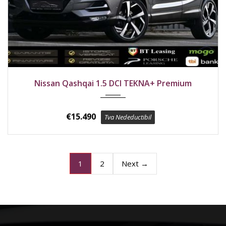
2018
Față
167700 km
Nissan Qashqai 1.5 DCI TEKNA+ Premium
€
15.490
Tva Nedeductibil
2
Next →
1