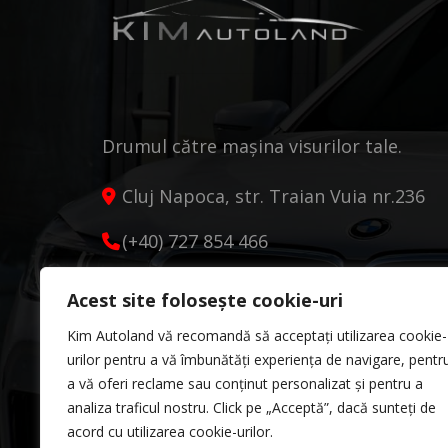
Drumul către mașina visurilor tale.
Cluj Napoca, str. Traian Vuia nr.236
(+40) 727 854 466
kimautoland@gmail.com
Acest site folosește cookie-uri
Luni - Vineri 9:00 - 18:00
Kim Autoland vă recomandă să acceptați utilizarea cookie-
Sâmbătă 10:00 - 13:00
urilor pentru a vă îmbunătăți experiența de navigare, pentr
a vă oferi reclame sau conținut personalizat și pentru a
analiza traficul nostru. Click pe „Acceptă”, dacă sunteți de
acord cu utilizarea cookie-urilor.