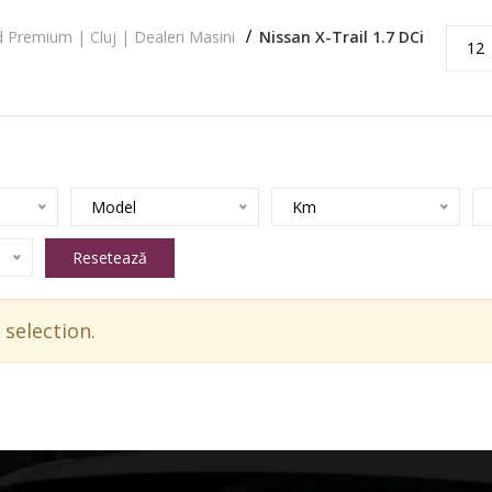
 Premium | Cluj | Dealeri Masini
Nissan X-Trail 1.7 DCi
12
Model
Km
Resetează
selection.