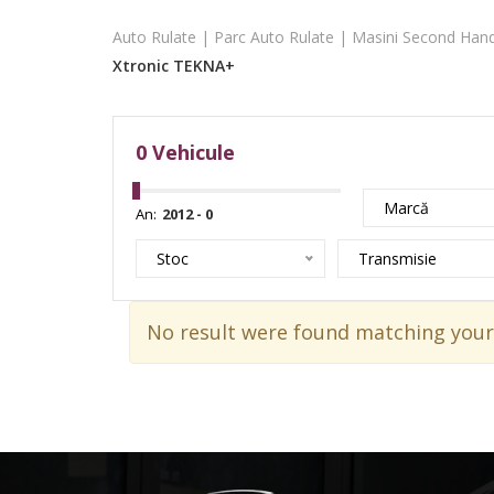
Auto Rulate | Parc Auto Rulate | Masini Second Hand
Xtronic TEKNA+
0
Vehicule
Marcă
An:
Stoc
Transmisie
No result were found matching your 