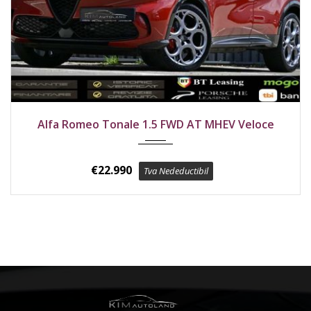
2023
Față
Alfa Romeo Tonale 1.5 FWD AT MHEV Veloce
Rosso Alfa Perleffekt Metallic km
€
22.990
Tva Nedeductibil