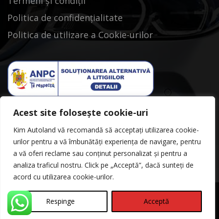
Termeni și condiții
Politica de confidențialitate
Politica de utilizare a Cookie-urilor
Acest site folosește cookie-uri
Kim Autoland vă recomandă să acceptați utilizarea cookie-
urilor pentru a vă îmbunătăți experiența de navigare, pentru
a vă oferi reclame sau conținut personalizat și pentru a
analiza traficul nostru. Click pe „Acceptă”, dacă sunteți de
acord cu utilizarea cookie-urilor.
Respinge
Acceptă
©Copyright 2026
Kimautoland
Politica de Confidentialitate
Contact